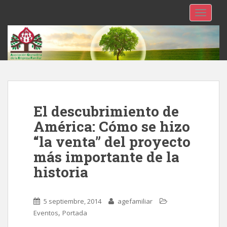
TOGGLE
El descubrimiento de
América: Cómo se hizo
“la venta” del proyecto
más importante de la
historia
5 septiembre, 2014
agefamiliar
,
Eventos
Portada